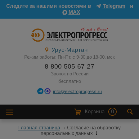
Следите за нашими новостями в
Telegram
и
MAX
Урус-Мартан
Режим работы: Пн-Пт, с 9-30 до 18-00, мск
8-800-505-67-27
Звонок по России
бесплатно
info@electroprogress.ru
Корзина
0
Главная страница
Согласие на обработку
персональных данных