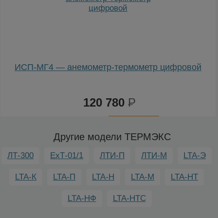
ИСП-МГ4 — анемометр-термометр цифровой
120 780
Р
К
сравнению
Другие модели ТЕРМЭКС
ЛТ-300
ЕхТ-01/1
ЛТИ-П
ЛТИ-М
LTA-Э
LTA-К
LTA-П
LTA-Н
LTA-М
LTA-НТ
LTA-НФ
LTA-НТС