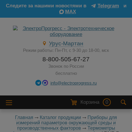
Следите за нашими новостями в
Telegram
и
MAX
Урус-Мартан
Режим работы: Пн-Пт, с 9-30 до 18-00, мск
8-800-505-67-27
Звонок по России
бесплатно
info@electroprogress.ru
Корзина
0
Главная
Каталог продукции
Приборы для
измерений параметров окружающей среды и
производственных факторов
Термометры