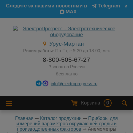
Следите за нашими новостями в
Telegram
и
MAX
Урус-Мартан
Режим работы: Пн-Пт, с 9-30 до 18-00, мск
8-800-505-67-27
Звонок по России
бесплатно
info@electroprogress.ru
Корзина
0
Главная
Каталог продукции
Приборы для
измерений параметров окружающей среды и
производственных факторов
Анемометры