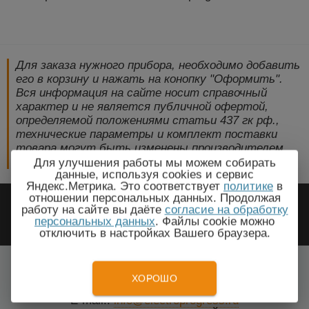
Для заказа нужного прибора, необходимо добавить
его в корзину и нажать на конопку "Оформить".
Вся информация на сайте носит справочный
характер и не является публичной офертой,
определяемой положениями статьи 437 гк рф.,
технические параметры и комплект поставки
товара могут быть изменены производителем
без предварительного уведомления!
Для улучшения работы мы можем собирать
данные, используя cookies и сервис
Яндекс.Метрика. Это соответствует
политике
в
2009-2026 © ЭлектроПрогресс -
отношении персональных данных. Продолжая
работу на сайте вы даёте
согласие на обработку
Электротехническое оборудование
персональных данных
. Файлы cookie можно
отключить в настройках Вашего браузера.
Урус-Мартан, Чеченская Республика
Все города
ХОРОШО
Тел.: +7(499) 648-87-27
E-mail.:
info@electroprogress.ru