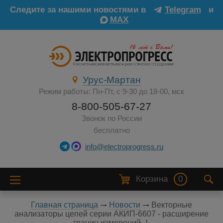
Следите за нашими новостями в
Telegram
и
MAX
Урус-Мартан
Режим работы: Пн-Пт, с 9-30 до 18-00, мск
8-800-505-67-27
Звонок по России
бесплатно
info@electroprogress.ru
Корзина
0
Главная страница
Новости
Векторные
анализаторы цепей серии АКИП-6607 - расширение
границ измерений