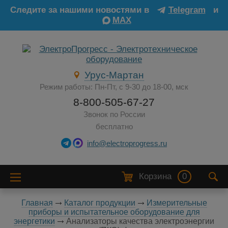
Следите за нашими новостями в
Telegram
и
MAX
Урус-Мартан
Режим работы: Пн-Пт, с 9-30 до 18-00, мск
8-800-505-67-27
Звонок по России
бесплатно
info@electroprogress.ru
Корзина
0
Главная
Каталог продукции
Измерительные
приборы и испытательное оборудование для
энергетики
Анализаторы качества электроэнергии